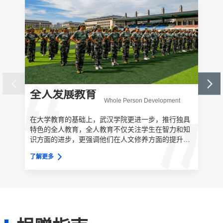
全人发展教育
武
Whole Person Development
200
在大学教育的基础上，武汉学院更进一步，推行独具
开始
特色的全人教育，全人教育不仅关注学生在智力和知
开启
识方面的进步，更强调他们在人文修养方面的提升，
有那
在情绪和心理健康方面的发展，在道德、价值和信念
了解更
高校
了解更多
方面的追求，以及作为一个现代社会公民的责任感的
一个
培养。全人发展是以学生为主体，并将学生视为完全
国际
的个体，是以充分激发潜能及培养完整个体为目标。
进行
在武汉学院，学校将通过课内外学习、生活的点点滴
的办学
滴，全方位培养学生十二个方面...