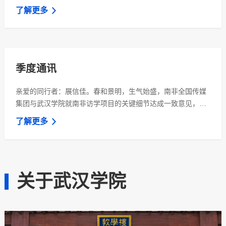
捐一亿元人民，成为基金会名誉主席，腾讯公司主要创始人张
了解更多
志东先生成为名誉顾问，腾讯公司早期创始团队成员吴宵光先
生成为资深名誉理事。马化腾教学楼腾讯公司 董事长主席马
化腾先生捐赠冠名企鹅广场腾讯公司 主要创始人张志东先生捐
赠冠名知己教学楼早期创始团队成员吴宵光先生捐赠冠
季度通讯
亲爱的同行者：展信佳。春和景明，生气始盛，南非全国传媒
集团与武汉学院就南非访学项目的关键细节达成一致意见，并
初步达成深化合作的共识。本季度，第十六届“陈一丹奖教奖学
了解更多
金”如约揭晓，武汉学院20名优秀学子、9位教职工及3支教学
团队荣膺嘉奖，共享百万元教育激励。陈一丹先生在年度演讲
中寄语学生们“给自己一些空间，把一部分交给不确定性”，并
提出两项特别机会为学子“搭桥”。您可以阅读下方文字查看更
关于武汉学院
多报道。感谢您对一丹大学教育基金会和武汉学院一如既往的
关注和支持，...