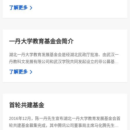
化资助项目体系，进一步深化与国内外高校、科研机构及产业
了解更多
伙伴的合作，推动形成更加开放、协同和可持续的教育生态系
统，为武汉学院的长远发展贡献力量。
一丹大学教育基金会简介
湖北一丹大学教育发展基金会是经湖北民政厅批准、由武汉一
丹教科文发展有限公司和武汉学院共同发起设立的非公募基金
会。以“共建最受尊敬的民办大学”为愿景，搭建专业透明的公
了解更多
益平台，专注于为武汉学院的长远发展建设提供可持续化的支
持。上级业务主管部门为湖北省教育厅。
首轮共建基金
2016年12月，陈一丹先生宣布湖北一丹大学教育发展基金会首
轮共建基金募集完成，其中腾讯公司董事局主席马化腾先生领